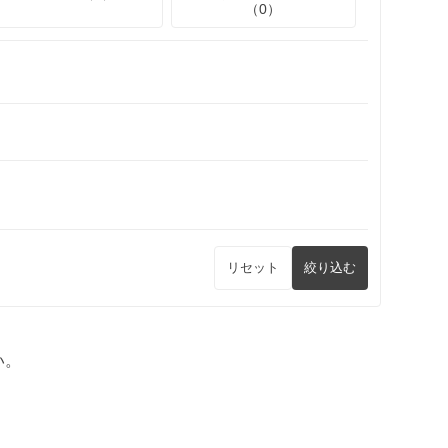
（0）
リセット
絞り込む
い。