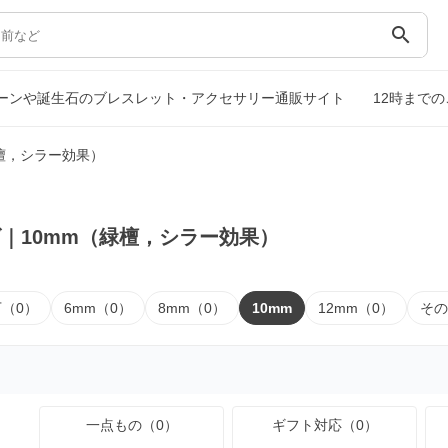
search
トーンや誕生石のブレスレット・アクセサリー通販サイト
12時まで
緑檀，シラー効果）
｜10mm（緑檀，シラー効果）
下（0）
6mm（0）
8mm（0）
10mm
12mm（0）
その
一点もの（0）
ギフト対応（0）