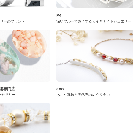
P4
サリーのブランド
深いブルーで魅了するカイヤナイトジュエリー
桜瑪瑙専門店
aco
クセサリー
あこや真珠と天然石のめぐり会い