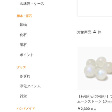
念珠袋・ケース
標本・原石
鉱物
4
化石
隕石
ポイント
グッズ
さざれ
浄化アイテム
雑貨
【粒売り/バラ売り】
ムーンストーン 10m
ハンドメイド
2,300