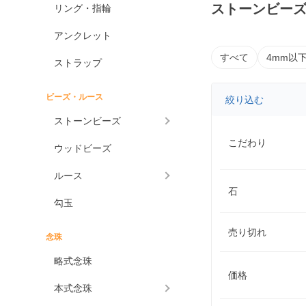
ストーンビーズ
リング・指輪
アンクレット
すべて
4mm以
ストラップ
ビーズ・ルース
絞り込む
ストーンビーズ
こだわり
ウッドビーズ
ルース
石
勾玉
売り切れ
念珠
略式念珠
価格
本式念珠