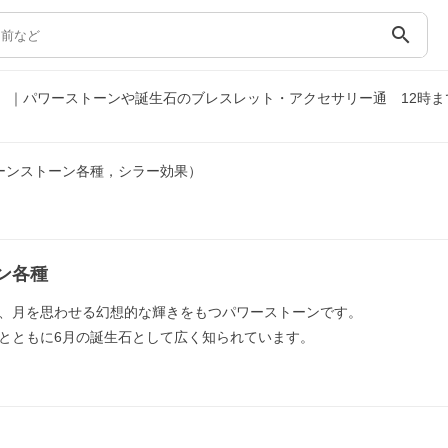
search
果）｜パワーストーンや誕生石のブレスレット・アクセサリー通
12時
ムーンストーン各種，シラー効果）
ン各種
、月を思わせる幻想的な輝きをもつパワーストーンです。
とともに6月の誕生石として広く知られています。