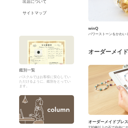
出店について
サイトマップ
winQ
パワーストーンをかわい
オーダーメイ
鑑別一覧
パスクルではお客様に安心してい
ただけるように、鑑別をとってい
ます。
オーダーメイドブレ
230種以上の石で自由に