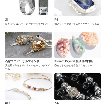
迅
P4
日本石×シルバーアクセサリーのブランド
深いブルーで魅了するカイヤナイトジュエ
リー
石家ユニバーサルマインド
Tomato Crystal 桜瑪瑙専門店
天然石で作るオリジナルのヒーリングアイ
心をときめかせる春色アクセサリー
テム
aco
X.G