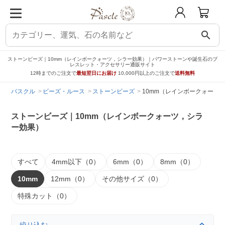
search
ストーンビーズ｜10mm（レインボークォーツ，シラー効果）｜パワーストーンや誕生石のブ
レスレット・アクセサリー通販サイト
12時までのご注文で
最短翌日にお届け
10,000円以上のご注文で
送料無料
パスクル
ビーズ・ルース
ストーンビーズ
10mm（レインボークォーツ
ストーンビーズ｜10mm（レインボークォーツ，シラ
ー効果）
すべて
4mm以下（0）
6mm（0）
8mm（0）
10mm
12mm（0）
その他サイズ（0）
特殊カット（0）