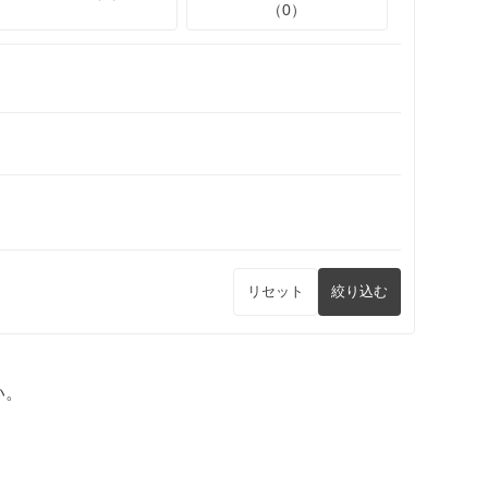
（0）
リセット
絞り込む
い。