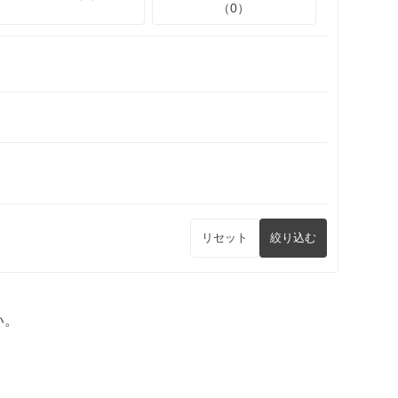
（0）
リセット
絞り込む
い。