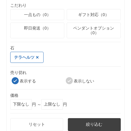
こだわり
一点もの（0）
ギフト対応（0）
即日発送（0）
ペンダントオプション
（0）
石
テラヘルツ
売り切れ
表示する
表示しない
価格
円 ～
円
リセット
絞り込む