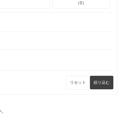
（0）
リセット
絞り込む
い。