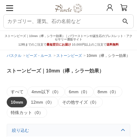
search
ストーンビーズ｜10mm（欅，シラー効果）｜パワーストーンや誕生石のブレスレット・アク
セサリー通販サイト
12時までのご注文で
最短翌日にお届け
10,000円以上のご注文で
送料無料
パスクル
ビーズ・ルース
ストーンビーズ
10mm（欅，シラー効果）
ストーンビーズ｜10mm（欅，シラー効果）
すべて
4mm以下（0）
6mm（0）
8mm（0）
10mm
12mm（0）
その他サイズ（0）
特殊カット（0）
絞り込む