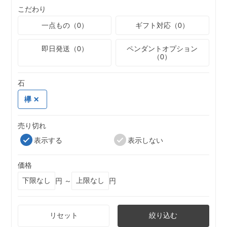
こだわり
一点もの（0）
ギフト対応（0）
即日発送（0）
ペンダントオプション
（0）
石
欅
売り切れ
表示する
表示しない
価格
円 ～
円
リセット
絞り込む