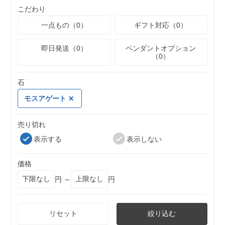
こだわり
一点もの（0）
ギフト対応（0）
即日発送（0）
ペンダントオプション
（0）
石
モスアゲート
売り切れ
表示する
表示しない
価格
円 ～
円
リセット
絞り込む