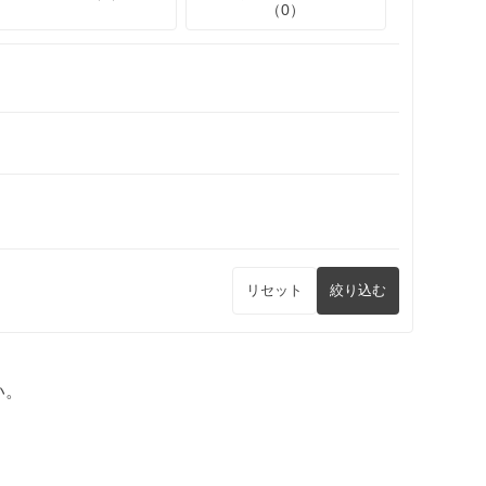
（0）
リセット
絞り込む
い。