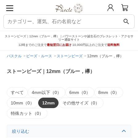
search
ストーンビーズ｜12mm（ブルー，欅）｜パワーストーンや誕生石のブレスレット・アクセサ
リー通販サイト
12時までのご注文で
最短翌日にお届け
10,000円以上のご注文で
送料無料
パスクル
ビーズ・ルース
ストーンビーズ
12mm（ブルー，欅）
ストーンビーズ｜12mm（ブルー，欅）
すべて
4mm以下（0）
6mm（0）
8mm（0）
10mm（0）
12mm
その他サイズ（0）
特殊カット（0）
絞り込む