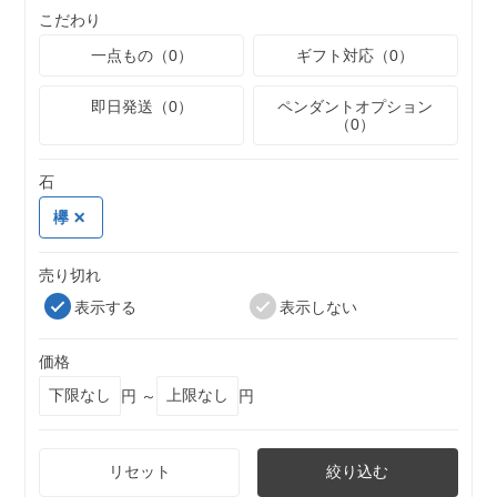
こだわり
一点もの（0）
ギフト対応（0）
即日発送（0）
ペンダントオプション
（0）
石
欅
売り切れ
表示する
表示しない
価格
円 ～
円
リセット
絞り込む