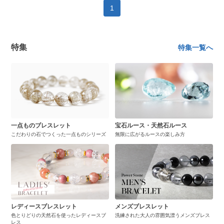
1
特集
特集一覧へ
一点ものブレスレット
宝石ルース・天然石ルース
こだわりの石でつくった一点ものシリーズ
無限に広がるルースの楽しみ方
レディースブレスレット
メンズブレスレット
色とりどりの天然石を使ったレディースブ
洗練された大人の雰囲気漂うメンズブレス
レス