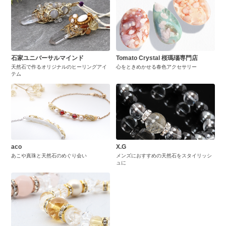
石家ユニバーサルマインド
Tomato Crystal 桜瑪瑙専門店
天然石で作るオリジナルのヒーリングアイ
心をときめかせる春色アクセサリー
テム
aco
X.G
あこや真珠と天然石のめぐり会い
メンズにおすすめの天然石をスタイリッシ
ュに