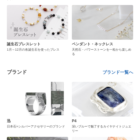
誕生石ブレスレット
ペンダント・ネックレス
1月～12月の各誕生石を使ったブレス
天然石・パワーストーンを一粒から楽しめ
る
ブランド
ブランド一覧へ
迅
P4
日本石×シルバーアクセサリーのブランド
深いブルーで魅了するカイヤナイトジュエ
リー