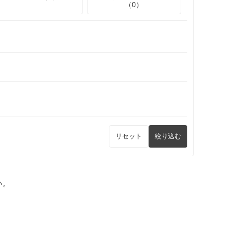
（0）
リセット
絞り込む
い。