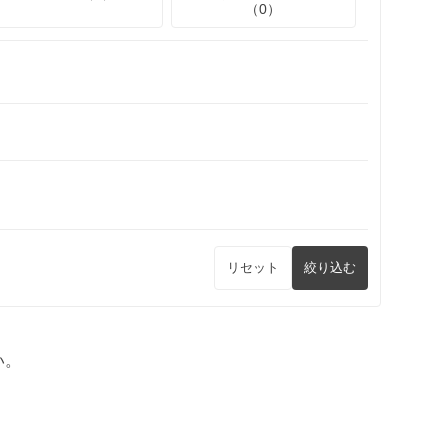
（0）
リセット
絞り込む
い。