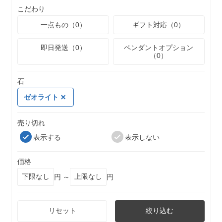
こだわり
一点もの（0）
ギフト対応（0）
即日発送（0）
ペンダントオプション
（0）
石
ゼオライト
売り切れ
表示する
表示しない
価格
円 ～
円
リセット
絞り込む