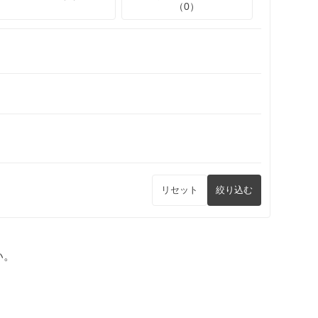
（0）
リセット
絞り込む
い。