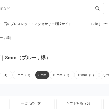
search
誕生石のブレスレット・アクセサリー通販サイト
12時まで
ルー，欅）
｜8mm（ブルー，欅）
下（0）
6mm（0）
8mm
10mm（0）
12mm（0）
その
一点もの（0）
ギフト対応（0）