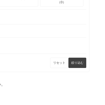
（0）
リセット
絞り込む
い。