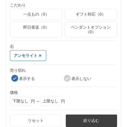
こだわり
一点もの（0）
ギフト対応（0）
即日発送（0）
ペンダントオプション
（0）
石
アンモライト
売り切れ
表示する
表示しない
価格
円 ～
円
リセット
絞り込む