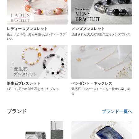
レディースブレスレット
メンズブレスレット
色とりどりの天然石を使ったレディースブ
洗練された大人の雰囲気漂うメンズブレス
レス
誕生石ブレスレット
ペンダント・ネックレス
1月～12月の各誕生石を使ったブレス
天然石・パワーストーンを一粒から楽しめ
る
ブランド
ブランド一覧へ