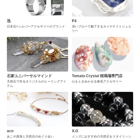
迅
P4
日本石×シルバーアクセサリーのブランド
深いブルーで魅了するカイヤナイトジュエ
リー
石家ユニバーサルマインド
Tomato Crystal 桜瑪瑙専門店
天然石で作るオリジナルのヒーリングアイ
心をときめかせる春色アクセサリー
テム
aco
X.G
あこや真珠と天然石のめぐり会い
メンズにおすすめの天然石をスタイリッシ