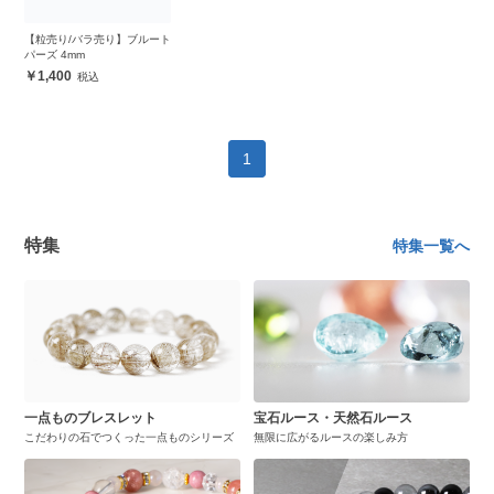
【粒売り/バラ売り】ブルート
パーズ 4mm
1,400
1
特集
特集一覧へ
一点ものブレスレット
宝石ルース・天然石ルース
こだわりの石でつくった一点ものシリーズ
無限に広がるルースの楽しみ方