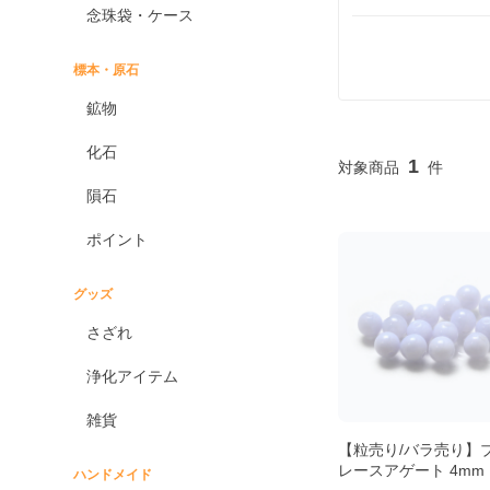
念珠袋・ケース
標本・原石
鉱物
化石
1
隕石
ポイント
グッズ
さざれ
浄化アイテム
雑貨
【粒売り/バラ売り】
レースアゲート 4mm
ハンドメイド