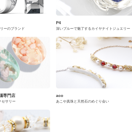
P4
サリーのブランド
深いブルーで魅了するカイヤナイトジュエリー
桜瑪瑙専門店
aco
クセサリー
あこや真珠と天然石のめぐり会い