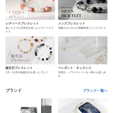
レディースブレスレット
メンズブレスレット
色とりどりの天然石を使ったレディースブ
洗練された大人の雰囲気漂うメンズブレス
レス
誕生石ブレスレット
ペンダント・ネックレス
1月～12月の各誕生石を使ったブレス
天然石・パワーストーンを一粒から楽しめ
る
ブランド
ブランド一覧へ