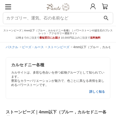
search
ストーンビーズ｜4mm以下（ブルー，カルセドニー各種）｜パワーストーンや誕生石のブレス
レット・アクセサリー通販サイト
12時までのご注文で
最短翌日にお届け
10,000円以上のご注文で
送料無料
パスクル
ビーズ・ルース
ストーンビーズ
4mm以下（ブルー，カルセド
カルセドニー各種
カルサイトは、多彩な色合いを持つ鉱物グループとして知られてい
ます。
豊富なカラーバリエーションが魅力で、色ごとに異なる表情を楽し
めるパワーストーンです。
詳しく知る
ストーンビーズ｜4mm以下（ブルー，カルセドニー各