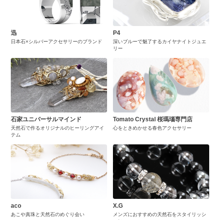
迅
P4
日本石×シルバーアクセサリーのブランド
深いブルーで魅了するカイヤナイトジュエ
リー
石家ユニバーサルマインド
Tomato Crystal 桜瑪瑙専門店
天然石で作るオリジナルのヒーリングアイ
心をときめかせる春色アクセサリー
テム
aco
X.G
あこや真珠と天然石のめぐり会い
メンズにおすすめの天然石をスタイリッシ