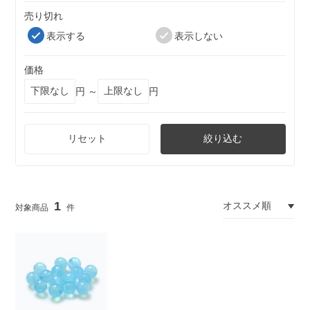
売り切れ
表示する
表示しない
価格
円 ～
円
リセット
絞り込む
1