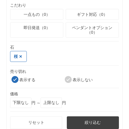
こだわり
一点もの（0）
ギフト対応（0）
即日発送（0）
ペンダントオプション
（0）
石
桜
売り切れ
表示する
表示しない
価格
円 ～
円
リセット
絞り込む