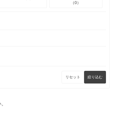
（0）
リセット
絞り込む
い。