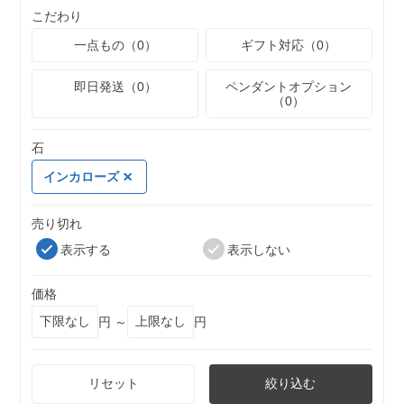
こだわり
一点もの（0）
ギフト対応（0）
即日発送（0）
ペンダントオプション
（0）
石
インカローズ
売り切れ
表示する
表示しない
価格
円 ～
円
リセット
絞り込む