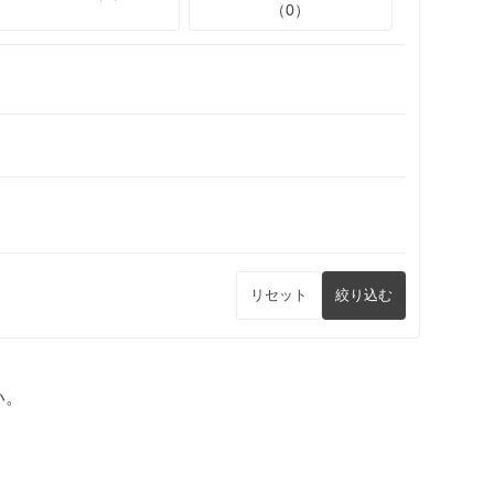
（0）
リセット
絞り込む
い。