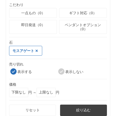
こだわり
一点もの（0）
ギフト対応（0）
即日発送（0）
ペンダントオプション
（0）
石
モスアゲート
売り切れ
表示する
表示しない
価格
円 ～
円
リセット
絞り込む