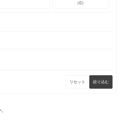
（0）
リセット
絞り込む
い。