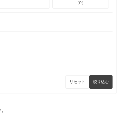
（0）
リセット
絞り込む
い。