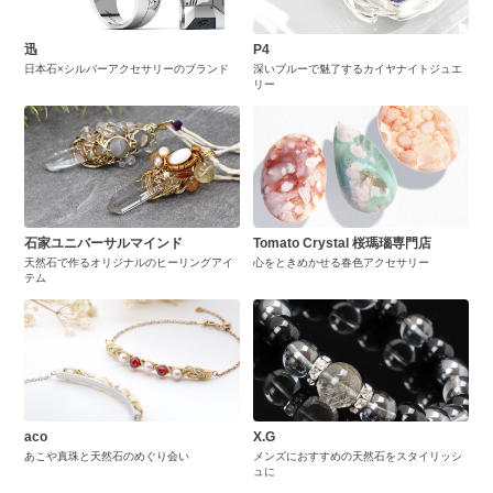
迅
P4
日本石×シルバーアクセサリーのブランド
深いブルーで魅了するカイヤナイトジュエ
リー
石家ユニバーサルマインド
Tomato Crystal 桜瑪瑙専門店
天然石で作るオリジナルのヒーリングアイ
心をときめかせる春色アクセサリー
テム
aco
X.G
あこや真珠と天然石のめぐり会い
メンズにおすすめの天然石をスタイリッシ
ュに