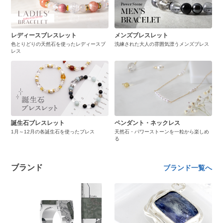
レディースブレスレット
メンズブレスレット
色とりどりの天然石を使ったレディースブ
洗練された大人の雰囲気漂うメンズブレス
レス
誕生石ブレスレット
ペンダント・ネックレス
1月～12月の各誕生石を使ったブレス
天然石・パワーストーンを一粒から楽しめ
る
ブランド
ブランド一覧へ