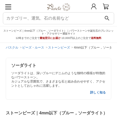
search
ストーンビーズ｜4mm以下（ブルー，ソーダライト）｜パワーストーンや誕生石のブレスレッ
ト・アクセサリー通販サイト
12時までのご注文で
最短翌日にお届け
10,000円以上のご注文で
送料無料
パスクル
ビーズ・ルース
ストーンビーズ
4mm以下（ブルー，ソーダラ
ソーダライト
ソーダライトは、深いブルーにデニムのような独特の模様が特徴的
なパワーストーン。
カジュアルな雰囲気で、さまざまな石と組み合わせやすく、アクセ
ントとしておしゃれに活躍します。
詳しく知る
ストーンビーズ｜4mm以下（ブルー，ソーダライト）