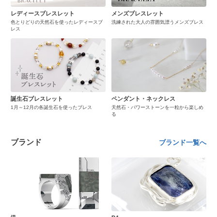
レディースブレスレット
メンズブレスレット
色とりどりの天然石を使ったレディースブ
洗練された大人の雰囲気漂うメンズブレス
レス
誕生石ブレスレット
ペンダント・ネックレス
1月～12月の各誕生石を使ったブレス
天然石・パワーストーンを一粒から楽しめ
る
ブランド
ブランド一覧へ