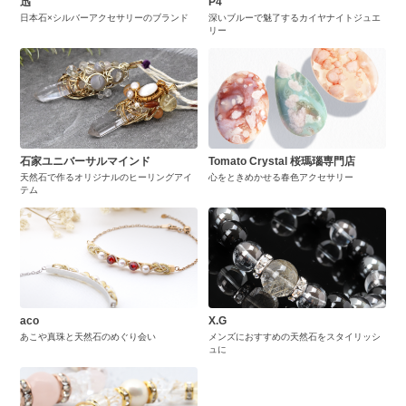
迅
P4
日本石×シルバーアクセサリーのブランド
深いブルーで魅了するカイヤナイトジュエ
リー
石家ユニバーサルマインド
Tomato Crystal 桜瑪瑙専門店
天然石で作るオリジナルのヒーリングアイ
心をときめかせる春色アクセサリー
テム
aco
X.G
あこや真珠と天然石のめぐり会い
メンズにおすすめの天然石をスタイリッシ
ュに