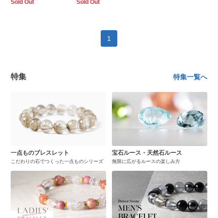
Sold Out
Sold Out
1
特集
特集一覧へ
一点ものブレスレット
宝石ルース・天然石ルース
こだわりの石でつくった一点ものシリーズ
無限に広がるルースの楽しみ方