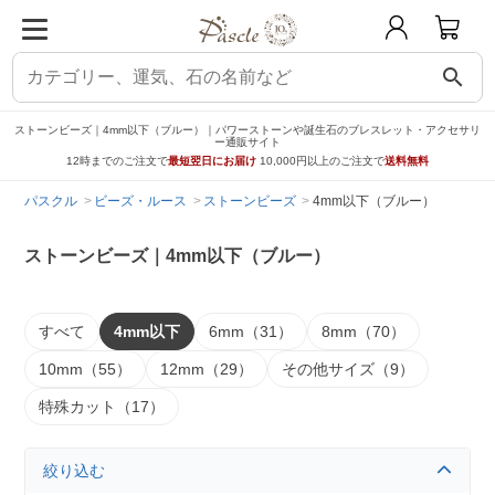
search
ストーンビーズ｜4mm以下（ブルー）｜パワーストーンや誕生石のブレスレット・アクセサリ
ー通販サイト
12時までのご注文で
最短翌日にお届け
10,000円以上のご注文で
送料無料
パスクル
ビーズ・ルース
ストーンビーズ
4mm以下（ブルー）
ストーンビーズ｜4mm以下（ブルー）
すべて
4mm以下
6mm（31）
8mm（70）
10mm（55）
12mm（29）
その他サイズ（9）
特殊カット（17）
絞り込む