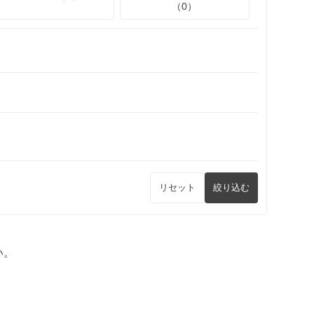
（0）
リセット
絞り込む
い。