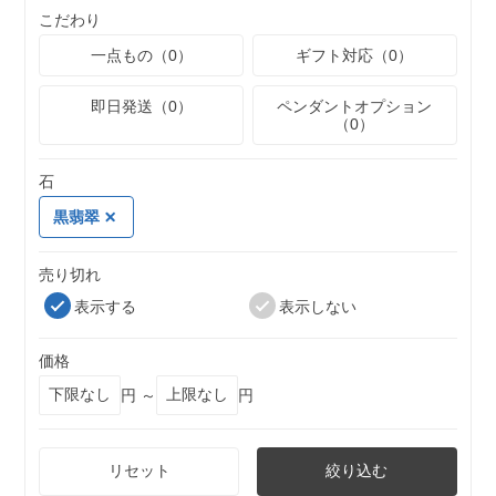
こだわり
一点もの（0）
ギフト対応（0）
即日発送（0）
ペンダントオプション
（0）
石
黒翡翠
売り切れ
表示する
表示しない
価格
円 ～
円
リセット
絞り込む