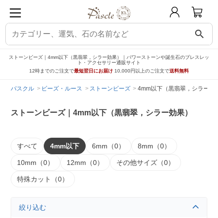
search
ストーンビーズ｜4mm以下（黒翡翠，シラー効果）｜パワーストーンや誕生石のブレスレッ
ト・アクセサリー通販サイト
12時までのご注文で
最短翌日にお届け
10,000円以上のご注文で
送料無料
パスクル
ビーズ・ルース
ストーンビーズ
4mm以下（黒翡翠，シラー効
ストーンビーズ｜4mm以下（黒翡翠，シラー効果）
すべて
4mm以下
6mm（0）
8mm（0）
10mm（0）
12mm（0）
その他サイズ（0）
特殊カット（0）
絞り込む