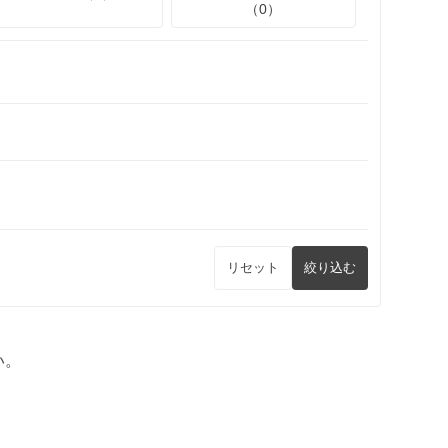
（0）
リセット
絞り込む
い。