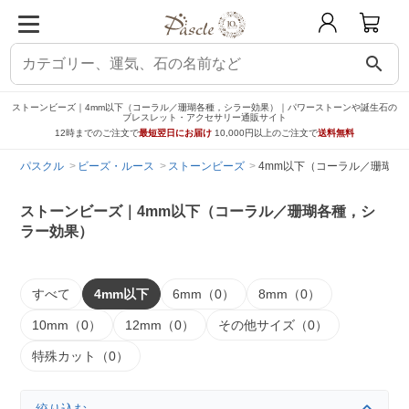
search
ストーンビーズ｜4mm以下（コーラル／珊瑚各種，シラー効果）｜パワーストーンや誕生石の
ブレスレット・アクセサリー通販サイト
12時までのご注文で
最短翌日にお届け
10,000円以上のご注文で
送料無料
パスクル
ビーズ・ルース
ストーンビーズ
4mm以下（コーラル／珊瑚各
ストーンビーズ｜4mm以下（コーラル／珊瑚各種，シ
ラー効果）
すべて
4mm以下
6mm（0）
8mm（0）
10mm（0）
12mm（0）
その他サイズ（0）
特殊カット（0）