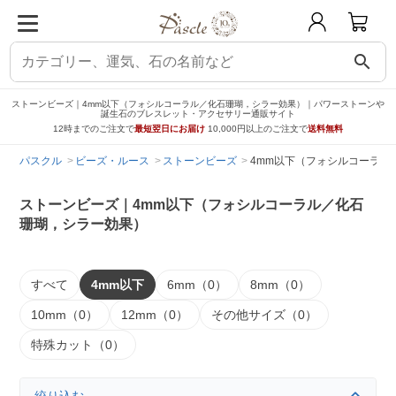
search
ストーンビーズ｜4mm以下（フォシルコーラル／化石珊瑚，シラー効果）｜パワーストーンや
誕生石のブレスレット・アクセサリー通販サイト
12時までのご注文で
最短翌日にお届け
10,000円以上のご注文で
送料無料
パスクル
ビーズ・ルース
ストーンビーズ
4mm以下（フォシルコーラル
ストーンビーズ｜4mm以下（フォシルコーラル／化石
珊瑚，シラー効果）
すべて
4mm以下
6mm（0）
8mm（0）
10mm（0）
12mm（0）
その他サイズ（0）
特殊カット（0）