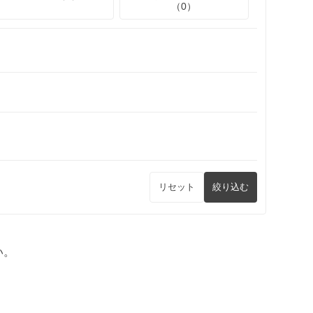
（0）
リセット
絞り込む
い。