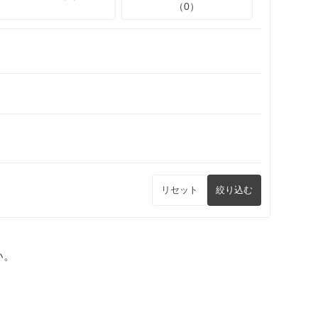
（0）
リセット
絞り込む
い。