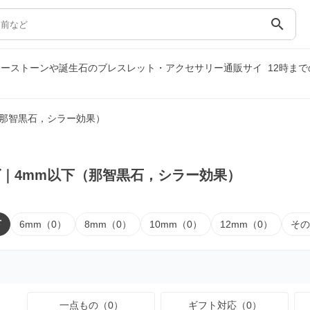
search
ワーストーンや誕生石のブレスレット・アクセサリー通販サイ
12時ま
（那智黒石，シラー効果）
｜4mm以下（那智黒石，シラー効果）
下
6mm（0）
8mm（0）
10mm（0）
12mm（0）
その
一点もの（0）
ギフト対応（0）