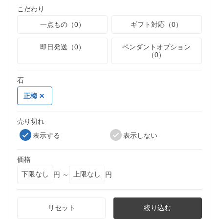
こだわり
一点もの（0）
ギフト対応（0）
即日発送（0）
ペンダントオプション
（0）
石
正梅
売り切れ
表示する
表示しない
価格
円 ～
円
リセット
絞り込む