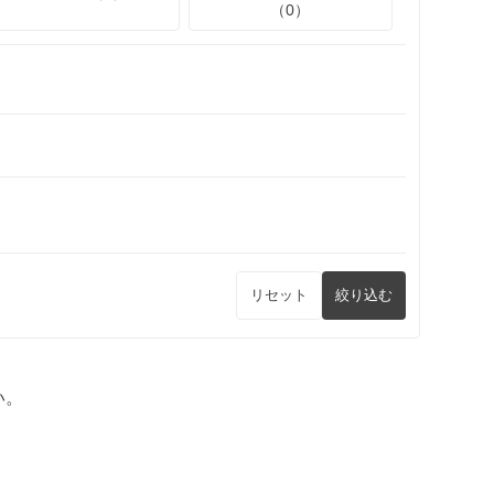
（0）
リセット
絞り込む
い。