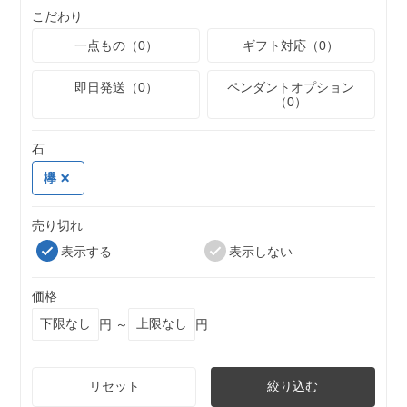
こだわり
一点もの（0）
ギフト対応（0）
即日発送（0）
ペンダントオプション
（0）
石
欅
売り切れ
表示する
表示しない
価格
円 ～
円
リセット
絞り込む