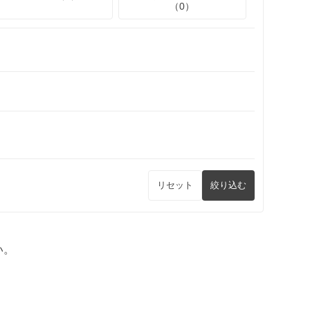
（0）
リセット
絞り込む
い。