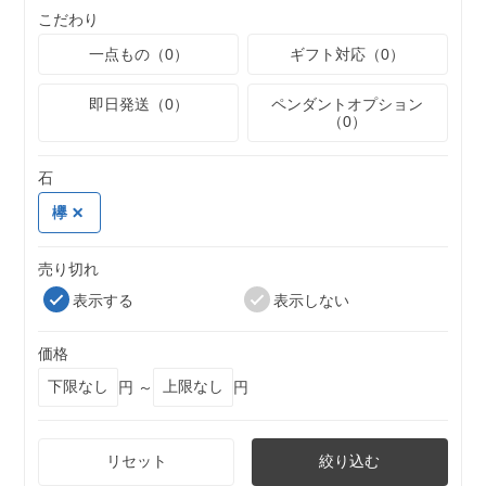
こだわり
一点もの（0）
ギフト対応（0）
即日発送（0）
ペンダントオプション
（0）
石
欅
売り切れ
表示する
表示しない
価格
円 ～
円
リセット
絞り込む