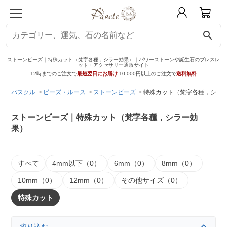
search
ストーンビーズ｜特殊カット（梵字各種，シラー効果）｜パワーストーンや誕生石のブレスレ
ット・アクセサリー通販サイト
12時までのご注文で
最短翌日にお届け
10,000円以上のご注文で
送料無料
パスクル
ビーズ・ルース
ストーンビーズ
特殊カット（梵字各種，シラ
ストーンビーズ｜特殊カット（梵字各種，シラー効
果）
すべて
4mm以下（0）
6mm（0）
8mm（0）
10mm（0）
12mm（0）
その他サイズ（0）
特殊カット