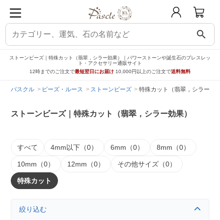
search
ストーンビーズ｜特殊カット（翡翠，シラー効果）｜パワーストーンや誕生石のブレスレッ
ト・アクセサリー通販サイト
12時までのご注文で
最短翌日にお届け
10,000円以上のご注文で
送料無料
パスクル
ビーズ・ルース
ストーンビーズ
特殊カット（翡翠，シラー効
ストーンビーズ｜特殊カット（翡翠，シラー効果）
すべて
4mm以下（0）
6mm（0）
8mm（0）
10mm（0）
12mm（0）
その他サイズ（0）
特殊カット
絞り込む