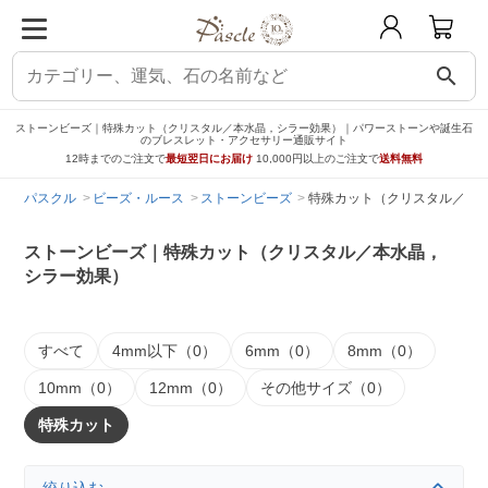
search
ストーンビーズ｜特殊カット（クリスタル／本水晶，シラー効果）｜パワーストーンや誕生石
のブレスレット・アクセサリー通販サイト
12時までのご注文で
最短翌日にお届け
10,000円以上のご注文で
送料無料
パスクル
ビーズ・ルース
ストーンビーズ
特殊カット（クリスタル／本
ストーンビーズ｜特殊カット（クリスタル／本水晶，
シラー効果）
すべて
4mm以下（0）
6mm（0）
8mm（0）
10mm（0）
12mm（0）
その他サイズ（0）
特殊カット