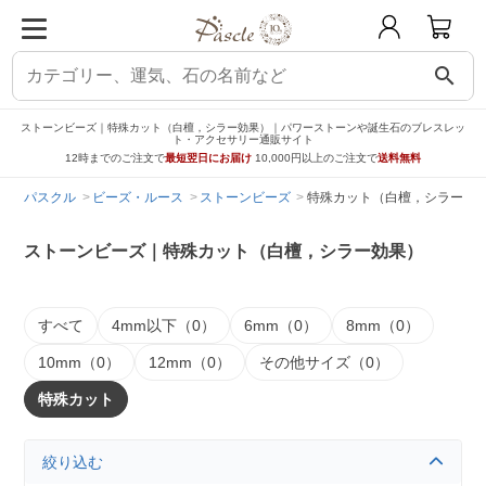
search
ストーンビーズ｜特殊カット（白檀，シラー効果）｜パワーストーンや誕生石のブレスレッ
ト・アクセサリー通販サイト
12時までのご注文で
最短翌日にお届け
10,000円以上のご注文で
送料無料
パスクル
ビーズ・ルース
ストーンビーズ
特殊カット（白檀，シラー効
ストーンビーズ｜特殊カット（白檀，シラー効果）
すべて
4mm以下（0）
6mm（0）
8mm（0）
10mm（0）
12mm（0）
その他サイズ（0）
特殊カット
絞り込む