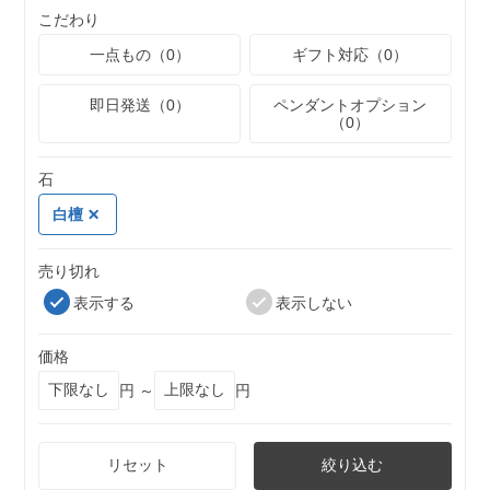
こだわり
一点もの（0）
ギフト対応（0）
即日発送（0）
ペンダントオプション
（0）
石
白檀
売り切れ
表示する
表示しない
価格
円 ～
円
リセット
絞り込む