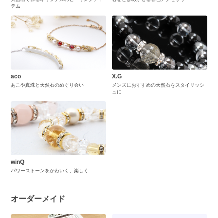
テム
aco
X.G
あこや真珠と天然石のめぐり会い
メンズにおすすめの天然石をスタイリッシ
ュに
winQ
パワーストーンをかわいく、楽しく
オーダーメイド