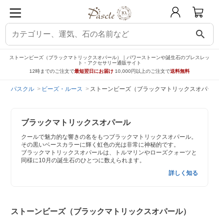
search
ストーンビーズ（ブラックマトリックスオパール）｜パワーストーンや誕生石のブレスレッ
ト・アクセサリー通販サイト
12時までのご注文で
最短翌日にお届け
10,000円以上のご注文で
送料無料
パスクル
ビーズ・ルース
ストーンビーズ（ブラックマトリックスオパール
ブラックマトリックスオパール
クールで魅力的な響きの名をもつブラックマトリックスオパール。
その黒いベースカラーに輝く虹色の光は非常に神秘的です。
ブラックマトリックスオパールは、トルマリンやローズクォーツと
同様に10月の誕生石のひとつに数えられます。
詳しく知る
ストーンビーズ（ブラックマトリックスオパール）