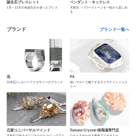
誕生石ブレスレット
ペンダント・ネックレス
1月～12月の各誕生石を使ったブレス
天然石・パワーストーンを一粒から楽しめ
る
ブランド
ブランド一覧へ
迅
P4
日本石×シルバーアクセサリーのブランド
深いブルーで魅了するカイヤナイトジュエ
リー
石家ユニバーサルマインド
Tomato Crystal 桜瑪瑙専門店
天然石で作るオリジナルのヒーリングアイ
心をときめかせる春色アクセサリー